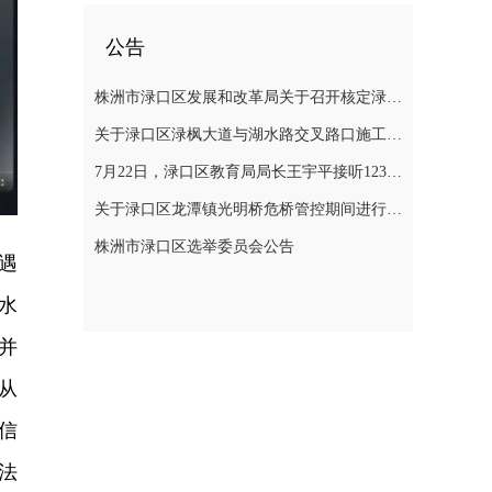
公告
株洲市渌口区发展和改革局关于召开核定渌口区农村管道天然气 （LNG）配气价格听证会公告
关于渌口区渌枫大道与湖水路交叉路口施工期间进行交通管制的通告
7月22日，渌口区教育局局长王宇平接听12345热线
关于渌口区龙潭镇光明桥危桥管控期间进行交通管制的通告！
株洲市渌口区选举委员会公告
遇
水
并
从
信
法