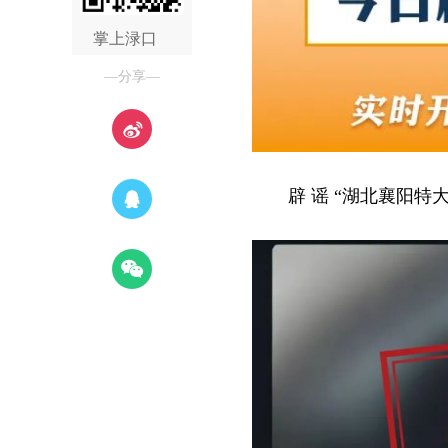
掌上渌口
—分享—
辟 谣 “湖北襄阳