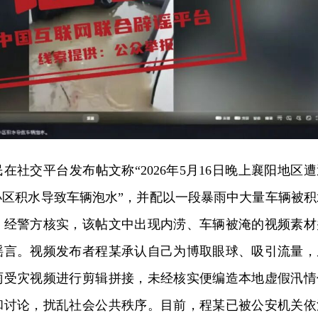
在社交平台发布帖文称“2026年5月16日晚上襄阳地区遭
小区积水导致车辆泡水”，并配以一段暴雨中大量车辆被积
。经警方核实，该帖文中出现内涝、车辆被淹的视频素材
谣言。视频发布者程某承认自己为博取眼球、吸引流量，
雨受灾视频进行剪辑拼接，未经核实便编造本地虚假汛情
和讨论，扰乱社会公共秩序。目前，程某已被公安机关依