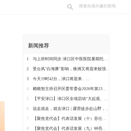
新闻推荐
1
与上班时间同步 渌口区中医医院暑期托管班破解职工带娃难题
2
受台风“白海豚”影响，株洲又将迎来较强降水过程！
3
今天19时42分，渌口将迎来……
4
赖晓智主持召开区委常委会2026年第23次会议
5
【平安渌口】渌口区全域启动“大起底、大巡防、大整治”百日攻坚行动
6
说走就走，就去渌口 | 露营徒步赴山野，狠狠“氧”你一夏
7
【聚焦党代会】代表话发展（十）苏仕兰：立足主业提质增效 锚定链条聚力发展
8
【聚焦党代会】代表话发展（九）钟亮：三箭齐发 走好专精特新之路