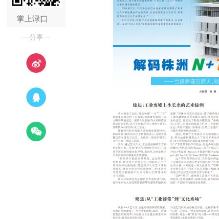
掌上渌口
—分享—