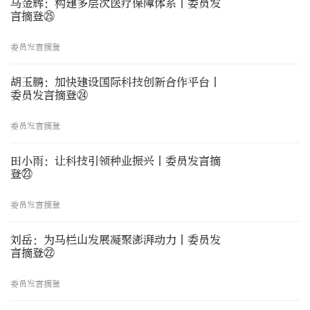
马金辉：构建多层次医疗保障体系丨委员发
言摘登㉕
委员发言摘登
胡玉鹏：加快建设国际科技创新合作平台丨
委员发言摘登㉔
委员发言摘登
田小雨：让科技引领种业振兴丨委员发言摘
登㉓
委员发言摘登
刘岳：为马栏山发展凝聚澎湃动力丨委员发
言摘登㉒
委员发言摘登