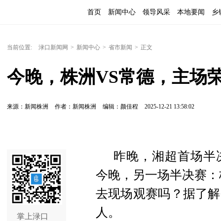
首页
新闻中心
领导风采
本地要闻
乡
当前位置:
渌口新闻网
>
新闻中心
>
省市新闻
>
正文
今晚，株洲VS常德，主场
来源：新闻株洲
作者：新闻株洲
编辑：颜佳程
2025-12-21 13:58:02
昨晚，湘超首场半
今晚，另一场半决赛：株
去现场观赛吗？据了解
人。
掌上渌口