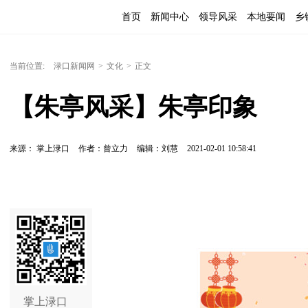
首页
新闻中心
领导风采
本地要闻
乡
当前位置:
渌口新闻网
>
文化
>
正文
【朱亭风采】朱亭印象
来源： 掌上渌口
作者：曾立力
编辑：刘慧
2021-02-01 10:58:41
掌上渌口