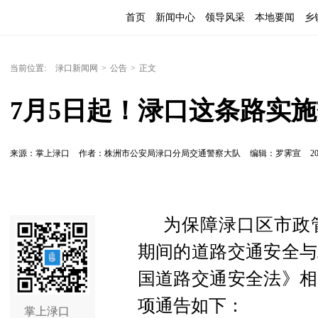
首页
新闻中心
领导风采
本地要闻
乡
当前位置:
渌口新闻网
>
公告
>
正文
7月5日起！渌口这条路实
来源：掌上渌口
作者：株洲市公安局渌口分局交通警察大队
编辑：罗霁宣
20
为保障渌口区市政
期间的道路交通安全与
国道路交通安全法》相
项通告如下：
掌上渌口