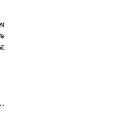
对
深
证
，
平