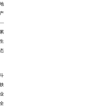
地
产
—
累
生
态
。
斗
轶
业
全