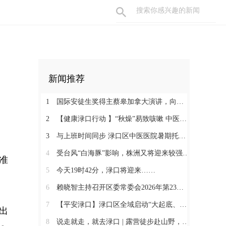
新闻推荐
1
国际安徒生奖得主蔡皋加拿大演讲，向世界推介王家洲乡村美术馆！
2
【健康渌口行动 】“秋燥”易致咳嗽 中医支招预防
3
与上班时间同步 渌口区中医医院暑期托管班破解职工带娃难题
4
受台风“白海豚”影响，株洲又将迎来较强降水过程！
准
5
今天19时42分，渌口将迎来……
6
赖晓智主持召开区委常委会2026年第23次会议
7
【平安渌口】渌口区全域启动“大起底、大巡防、大整治”百日攻坚行动
出
8
说走就走，就去渌口 | 露营徒步赴山野，狠狠“氧”你一夏