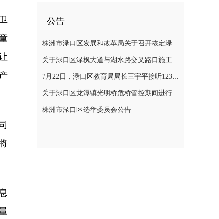
卫
公告
童
株洲市渌口区发展和改革局关于召开核定渌口区农村管道天然气 （LNG）配气价格听证会公告
让
关于渌口区渌枫大道与湖水路交叉路口施工期间进行交通管制的通告
产
7月22日，渌口区教育局局长王宇平接听12345热线
关于渌口区龙潭镇光明桥危桥管控期间进行交通管制的通告！
株洲市渌口区选举委员会公告
司
将
息
量