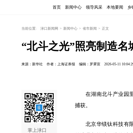
首页
新闻中心
领导风采
本地要闻
乡
当前位置:
渌口新闻网
>
新闻中心
>
省市新闻
>
正文
“北斗之光”照亮制造名
来源：新华社
作者：上海证券报
编辑：罗霁宣
2026-05-11 10:04:2
在湖南北斗产业园
捕获。
北京华镁钛科技有
掌上渌口