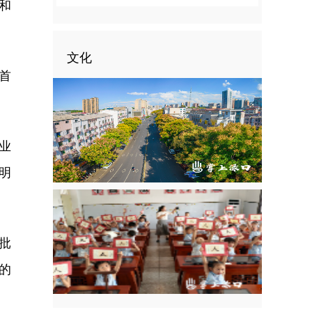
和
文化
首
业
明
获批
的