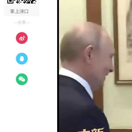
掌上渌口
—分享—