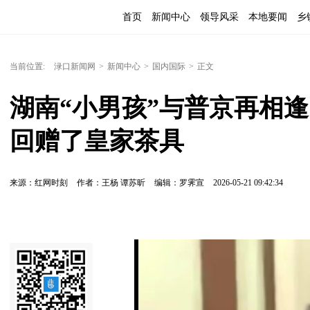
首页
新闻中心
领导风采
本地要闻
乡
当前位置:
渌口新闻网
>
新闻中心
>
国内国际
>
正文
湖南“小男孩”与普京再相
回赠了皇家茶具
来源：红网时刻
作者：王杨 谭苏昕
编辑：罗霁宣
2026-05-21 09:42:34