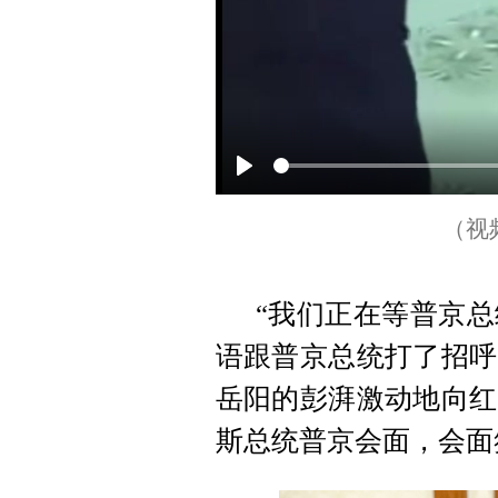
P
l
（视
a
y
“我们正在等普京
语跟普京总统打了招呼
岳阳的彭湃激动地向红
斯总统普京会面，会面