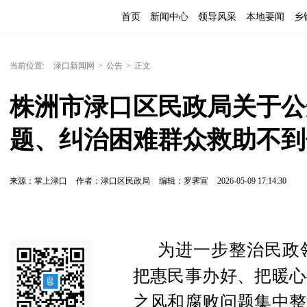
首页
新闻中心
领导风采
本地要闻
乡
当前位置:
渌口新闻网
>
公告
>
正文
株洲市渌口区民政局关于公
题、纠治困难群众救助不到
来源：掌上渌口
作者：渌口区民政局
编辑：罗霁宣
2026-05-09 17:14:30
为进一步整治民政
把惠民事办好、把暖心
之风和腐败问题集中整