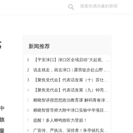
等
新闻推荐
1
【平安渌口】渌口区全域启动“大起底、大巡防、大整治”百日攻坚行动
2
说走就走，就去渌口 | 露营徒步赴山野，狠狠“氧”你一夏
3
【聚焦党代会】代表话发展（十）苏仕兰：立足主业提质增效 锚定链条聚力发展
4
【聚焦党代会】代表话发展（九）钟亮：三箭齐发 走好专精特新之路
5
赖晓智讲授思想政治教育课 解码青春渌口“最可爱的人”精神内涵
中
6
赖晓智督导师大附中渌口实验中学项目建设进度
旗
7
提醒！多人蝉鸣致听力受损！
量
8
广宣传、严执法、深排查！朱亭镇扎实开展道路交通安全专项整治行动