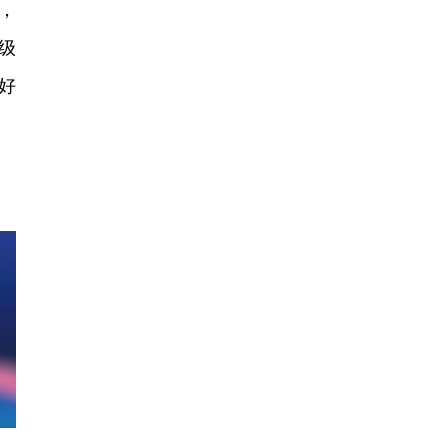
，
级
好