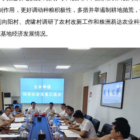
机制作用，更好调动种粮积极性，多措并举遏制耕地抛荒，
到向阳村、虎啸村调研了农村改厕工作和株洲易达农业科
范基地经济发展情况。