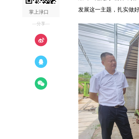
发展这一主题，扎实做
掌上渌口
—分享—