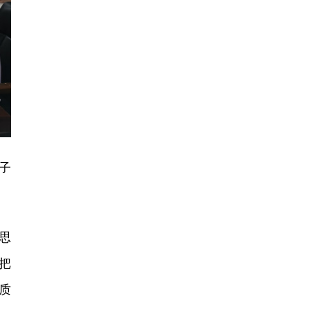
子
思
把
质