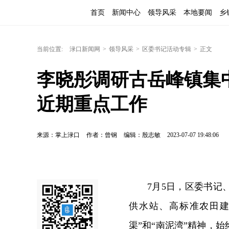
首页
新闻中心
领导风采
本地要闻
乡
当前位置:
渌口新闻网
>
领导风采
>
区委书记活动专辑
>
正文
李晓彤调研古岳峰镇集
近期重点工作
来源：掌上渌口
作者：曾钢
编辑：殷志敏
2023-07-07 19:48:06
7月5日，区委书
供水站、高标准农田建
渠”和“南泥湾”精神，