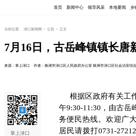
首页
新闻中心
领导风采
本地要闻
乡
当前位置:
渌口新闻网
>
公告
>
正文
7月16日，古岳峰镇镇长唐新
来源：掌上渌口
作者：株洲市渌口区人民政府办公室 株洲市渌口区社会治安综
根据区政府有关工作
午9:30-11:30，由
务便民热线。欢迎广大
居民请拨打0731-27
掌上渌口