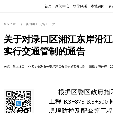
首页
新闻中心
领导风采
本地要闻
乡
当前位置:
渌口新闻网
>
公告
>
正文
关于对渌口区湘江东岸沿江工程K
实行交通管制的通告
来源：掌上渌口
作者：株洲市公安局渌口分局交通警察大队
编辑：颜佳程
20
根据区委区政府指
工程 K3+875-K5+
堤坝防护及配套等工程