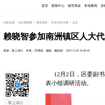
首页
新闻中心
领导风采
本地要闻
乡
当前位置:
渌口新闻网
>
领导风采
>
区长活动专辑
>
正文
赖晓智参加南洲镇区人大代
来源：掌上渌口
作者：言博成
编辑：颜佳程
2025-12-03 16:40:18
12月2日，区委副
表小组调研活动。
掌上渌口