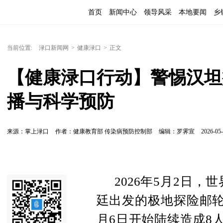
首页
新闻中心
领导风采
本地要闻
乡
当前位置:
渌口新闻网
>
健康渌口
>
正文
【健康渌口行动】警惕汉坦
播与科学预防
来源：掌上渌口
作者：健康教育部 传染病预防控制部
编辑：罗霁宣
2026-05-
2026年5月2日
廷出发的极地探险邮轮
月6日开始陆续造成8