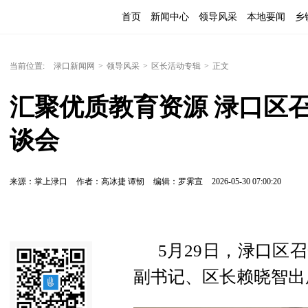
首页
新闻中心
领导风采
本地要闻
乡
当前位置:
渌口新闻网
>
领导风采
>
区长活动专辑
>
正文
汇聚优质教育资源 渌口区
谈会
来源：掌上渌口
作者：高冰捷 谭韧
编辑：罗霁宣
2026-05-30 07:00:20
5月29日，渌口区
副书记、区长赖晓智出