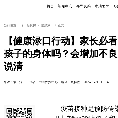
首页
新闻中心
领导风采
本地要闻
乡
当前位置:
渌口新闻网
>
健康渌口
>
正文
【健康渌口行动】家长必看
孩子的身体吗？会增加不良
说清
来源：掌上渌口
作者：中国疾控中心
编辑：颜佳程
2025-05-21 11:18:40
疫苗接种是预防传